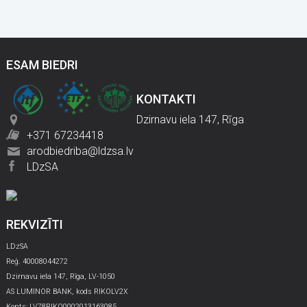
ESAM BIEDRI
KONTAKTI
Dzirnavu iela 147, Rīga
+371 67234418
arodbiedriba@ldzsa.lv
LDzSA
REKVIZĪTI
LDzSA
Reģ. 40008044272
Dzirnavu iela 147, Rīga, LV-1050
AS LUMINOR BANK, kods RIKOLV2X
Konts: LV78RIKO0002013163085