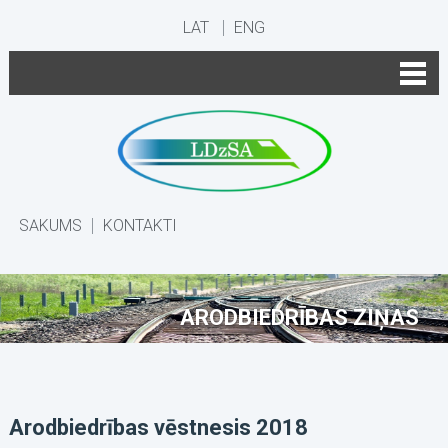
LAT
ENG
SĀKUMS
KONTAKTI
ARODBIEDRĪBAS ZIŅAS
Arodbiedrības vēstnesis 2018