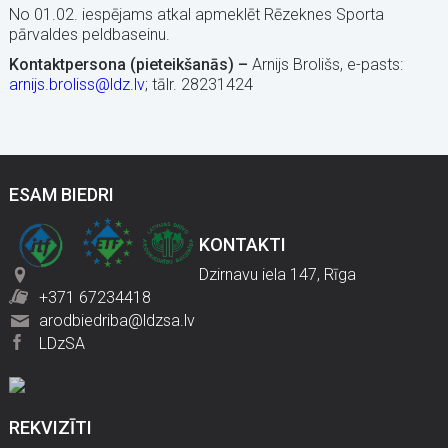
No 01.02. iespējams atkal apmeklēt Rēzeknes Sporta
pārvaldes peldbaseinu.
Kontaktpersona (pieteikšanās) –
Arnijs Brolišs, e-pasts:
arnijs.broliss@ldz.lv
; tālr. 28231424
ESAM BIEDRI
KONTAKTI
Dzirnavu iela 147, Rīga
+371 67234418
arodbiedriba@ldzsa.lv
LDzSA
REKVIZĪTI