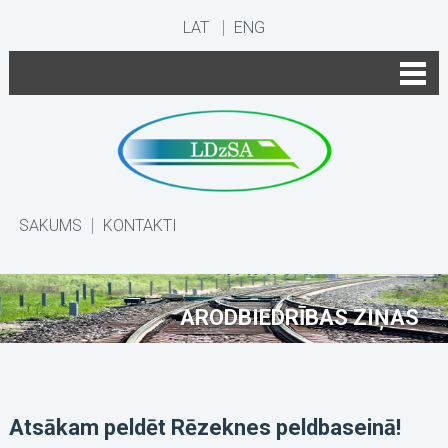
LAT
ENG
SĀKUMS
KONTAKTI
ARODBIEDRĪBAS ZIŅAS
Atsākam peldēt Rēzeknes peldbaseinā!