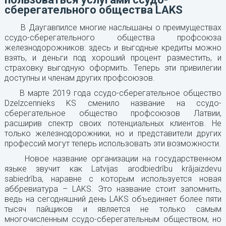
сберегательного общества LAKS
В Даугавпилсе многие наслышаны о преимуществах
ссудо-сберегательного общества профсоюза
железнодорожников: здесь и выгодные кредиты можно
взять, и деньги под хороший процент разместить, и
страховку выгодную оформить. Теперь эти привилегии
доступны и членам других профсоюзов.
В марте 2019 года ссудо-сберегательное общество
Dzelzceпnieks KS сменило название на ссудо-
сберегательное общество профсоюзов Латвии,
расширив спектр своих потенциальных клиентов. Не
только железнодорожники, но и представители других
профессий могут теперь использовать эти возможности.
Новое название организации на государственном
языке звучит как Latvijas arodbiedrību krājaizdevu
sabiedrība, наравне с которым используется новая
аббревиатура – LAKS. Это название стоит запомнить,
ведь на сегодняшний день LAKS объединяет более пяти
тысяч пайщиков и является не только самым
многочисленным ссудо-сберегательным обществом, но