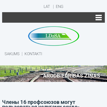
LAT
ENG
SĀKUMS
KONTAKTI
ARODBIEDRĪBAS ZIŅAS
Члены 16 профсоюзов могут
пользоваться услугами ссудо-