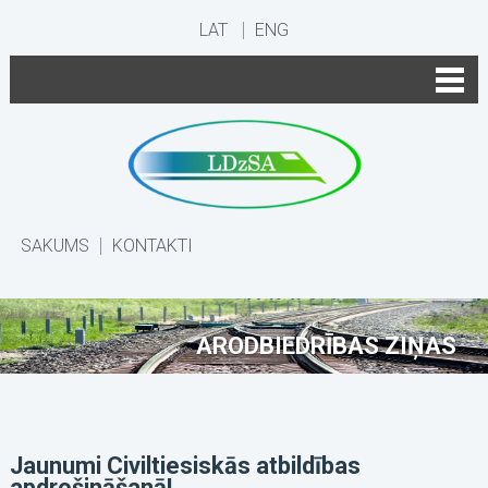
LAT
ENG
SĀKUMS
KONTAKTI
ARODBIEDRĪBAS ZIŅAS
Jaunumi Civiltiesiskās atbildības
apdrošināšanā!