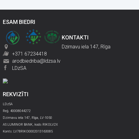
ESAM BIEDRI
KONTAKTI
Dzirnavu iela 147, Rīga
+371 67234418
arodbiedriba@ldzsa.lv
LDzSA
REKVIZĪTI
LDzSA
Reģ. 40008044272
Dzirnavu iela 147, Rīga, LV-1050
AS LUMINOR BANK, kods RIKOLV2X
Konts: LV78RIKO0002013163085