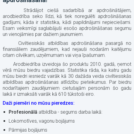
Strādājot ciešā sadarbībā ar apdrošinātājiem,
arodbiedrība seko līdzi, kā tiek noregulēti apdrošināšanas
gadījumi, kāda ir statistika, kādi papildinājumi nepieciešami.
Esam veiksmīgi saglabājuši esošo apdrošināšanas segumu
un vienojāmies par dažiem jaunumiem.
Civiltiesiskās atbildības apdrošināšana pasargā no
finansiāliem zaudējumiem, kad nejauši nodarām kaitējumu
citam cilvēkam, uzņēmumam vai viņa īpašumam.
Arodbiedrība izveidoja šo produktu 2010. gadā, ņemot
vērā mūsu biedru vajadzības. Statistika rāda, ka katru gadu
mūsu biedri iesniedz vairāk kā 30 dažāda veida civiltiesiskās
atbildības apdrošināšanas atlīdzību pieteikumus. Par biedru
nodarītajiem zaudējumiem cietušajām personām šo gadu
laikā ir izmaksāti vairāk kā 610 tūkstoši eiro.
Daži piemēri no mūsu pieredzes:
Profesionālā
atbildība - segums darba laikā:
Lokomotīves, vagonu bojājums
Pārmijas bojājums