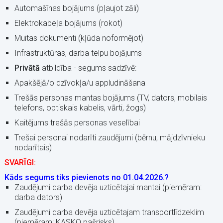
Automašīnas bojājums (pļaujot zāli)
Elektrokabeļa bojājums (rokot)
Muitas dokumenti (kļūda noformējot)
Infrastruktūras, darba telpu bojājums
Privātā
atbildība - segums sadzīvē:
Apakšējā/o dzīvokļa/u appludināšana
Trešās personas mantas bojājums (TV, dators, mobilais
telefons, optiskais kabelis, vārti, žogs)
Kaitējums trešās personas veselībai
Trešai personai nodarīti zaudējumi (bērnu, mājdzīvnieku
nodarītais)
SVARĪGI:
Kāds segums tiks pievienots no 01.04.2026.?
Zaudējumi darba devēja uzticētajai mantai (piemēram:
darba dators)
Zaudējumi darba devēja uzticētajam transportlīdzeklim
(piemēram: KASKO pašrisks)