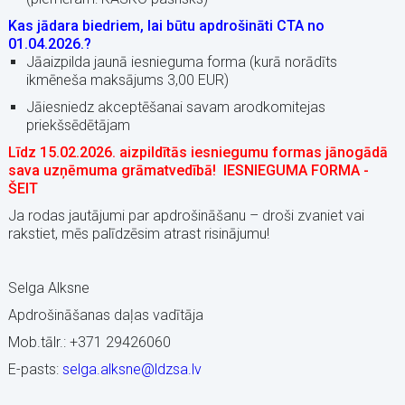
Kas jādara biedriem, lai būtu apdrošināti CTA no
01.04.2026.?
Jāaizpilda jaunā iesnieguma forma (kurā norādīts
ikmēneša maksājums 3,00 EUR)
Jāiesniedz akceptēšanai savam arodkomitejas
priekšsēdētājam
Līdz 15.02.2026. aizpildītās iesniegumu formas jānogādā
sava uzņēmuma grāmatvedībā!
IESNIEGUMA FORMA -
ŠEIT
Ja rodas jautājumi par apdrošināšanu – droši zvaniet vai
rakstiet, mēs palīdzēsim atrast risinājumu!
Selga Alksne
Apdrošināšanas daļas vadītāja
Mob.tālr.: +371 29426060
E-pasts:
selga.alksne@ldzsa.lv