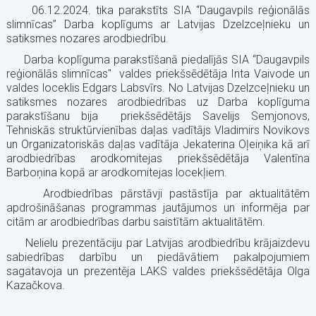
06.12.2024. tika parakstīts SIA “Daugavpils reģionālās
slimnīcas” Darba koplīgums ar Latvijas Dzelzceļnieku un
satiksmes nozares arodbiedrību.
Darba koplīguma parakstīšanā piedalījās SIA “Daugavpils
reģionālās slimnīcas" valdes priekšsēdētāja Inta Vaivode un
valdes loceklis Edgars Labsvīrs. No Latvijas Dzelzceļnieku un
satiksmes nozares arodbiedrības uz Darba koplīguma
parakstīšanu bija priekšsēdētājs Savelijs Semjonovs,
Tehniskās struktūrvienības daļas vadītājs Vladimirs Novikovs
un Organizatoriskās daļas vadītāja Jekaterina Oļeiņika kā arī
arodbiedrības arodkomitejas priekšsēdētāja Valentīna
Barboņina kopā ar arodkomitejas locekļiem.
Arodbiedrības pārstāvji pastāstīja par aktualitātēm
apdrošināšanas programmas jautājumos un informēja par
citām ar arodbiedrības darbu saistītām aktualitātēm.
Nelielu prezentāciju par Latvijas arodbiedrību krājaizdevu
sabiedrības darbību un piedāvātiem pakalpojumiem
sagatavoja un prezentēja LAKS valdes priekšsēdētāja Olga
Kazačkova.