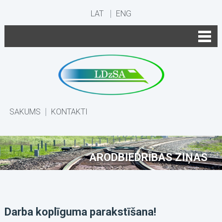
LAT
ENG
SĀKUMS
KONTAKTI
ARODBIEDRĪBAS ZIŅAS
Darba koplīguma parakstīšana!