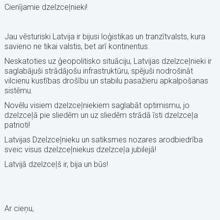
Cienījamie dzelzceļnieki!
Jau vēsturiski Latvija ir bijusi loģistikas un tranzītvalsts, kura
savieno ne tikai valstis, bet arī kontinentus.
Neskatoties uz ģeopolitisko situāciju, Latvijas dzelzceļnieki ir
saglabājuši strādājošu infrastruktūru, spējuši nodrošināt
vilcienu kustības drošību un stabilu pasažieru apkalpošanas
sistēmu.
Novēlu visiem dzelzceļniekiem saglabāt optimismu, jo
dzelzceļā pie sliedēm un uz sliedēm strādā īsti dzelzceļa
patrioti!
Latvijas Dzelzceļnieku un satiksmes nozares arodbiedrība
sveic visus dzelzceļniekus dzelzceļa jubilejā!
Latvijā dzelzceļš ir, bija un būs!
Ar cieņu,