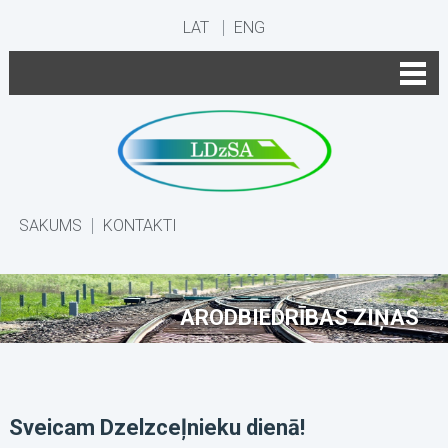
LAT
ENG
SĀKUMS
KONTAKTI
ARODBIEDRĪBAS ZIŅAS
Sveicam Dzelzceļnieku dienā!