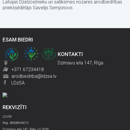
Latvijas Dzelzceļnieku un satiksmes nozares arodbiedrības
priekšsēdētājs Savelijs Semjonovs
ESAM BIEDRI
KONTAKTI
Dzirnavu iela 147, Rīga
+371 67234418
arodbiedriba@ldzsa.lv
LDzSA
REKVIZĪTI
LDzSA
Reģ. 40008044272
Dzirnavu iela 147, Rīga, LV-1050