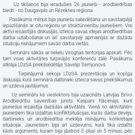
Uz tikšanos bija ieradušies 26 jaunieši - arodbiedrības
biedri - no Daugavpils un Rēzeknes reģiona.
Pasākuma mērķis bija jauniešu saliedēšana un savstarpējā
iepazīšanās ar citu reģionu un struktūrvienību jauniešiem. Visi
aktīvi iesaistījās diskusijās, izteica savas idejas arodbiedrības
darba uzlabošanai un arī savstarpēji apmainījās ar dažādu
situāciju risinājumiem savās darba vietās.
Seminārs sākās ar nelielu Virognas teritorijas apskati. Pēc
tam visas aktivitātes turpinājās konferenču zālē. Pasākumu
atklāja LDzSA priekšsēdētājs Savelijs Semjonovs.
Turpinājumā sekoja LDzSA prezentācija un kopīga
diskusija, kurā semināra dalībnieki izteica savus priekšlikumus
un uzdeva jautājumus.
Uz semināru kā vieslektors bija uzaicināts Latvijas Brīvo
Arodbiedrību savienības jurists Kaspars Rācenājs, kurš
jauniešus iesaistīja dažādās aktivitātēs. Vienā no aktivitātēm
jauniešiem tika izdalītas konfliktsituācijas, kurās darba devējs,
darbinieks un arodbiedrība meklēja risinājumu konkrētajai
situācijai. Jauniešiem bija arī uzdevums, kurā tika izdalīts
kāds arguments, kuram bija jāatrod 5 plusi un 5 mīnusi, pēc