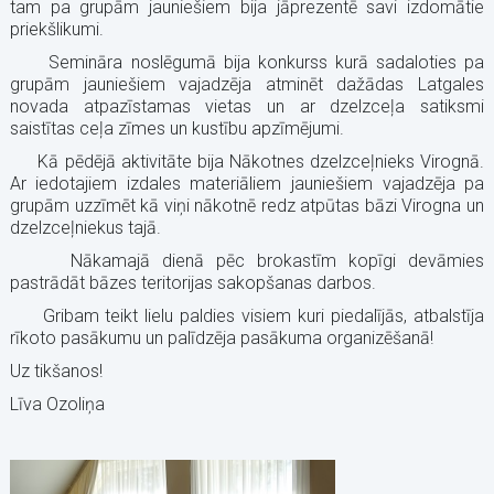
tam pa grupām jauniešiem bija jāprezentē savi izdomātie
priekšlikumi.
Semināra noslēgumā bija konkurss kurā sadaloties pa
grupām jauniešiem vajadzēja atminēt dažādas Latgales
novada atpazīstamas vietas un ar dzelzceļa satiksmi
saistītas ceļa zīmes un kustību apzīmējumi.
Kā pēdējā aktivitāte bija Nākotnes dzelzceļnieks Virognā.
Ar iedotajiem izdales materiāliem jauniešiem vajadzēja pa
grupām uzzīmēt kā viņi nākotnē redz atpūtas bāzi Virogna un
dzelzceļniekus tajā.
Nākamajā dienā pēc brokastīm kopīgi devāmies
pastrādāt bāzes teritorijas sakopšanas darbos.
Gribam teikt lielu paldies visiem kuri piedalījās, atbalstīja
rīkoto pasākumu un palīdzēja pasākuma organizēšanā!
Uz tikšanos!
Līva Ozoliņa