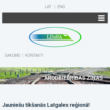
LAT
ENG
SĀKUMS
KONTAKTI
ARODBIEDRĪBAS ZIŅAS
Jauniešu tikšanās Latgales reģionā!