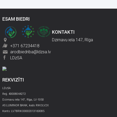
ESAM BIEDRI
KONTAKTI
Dzirnavu iela 147, Rīga
+371 67234418
arodbiedriba@ldzsa.lv
LDzSA
REKVIZĪTI
LDzSA
Reģ. 40008044272
Dzirnavu iela 147, Rīga, LV-1050
AS LUMINOR BANK, kods RIKOLV2X
Konts: LV78RIKO0002013163085