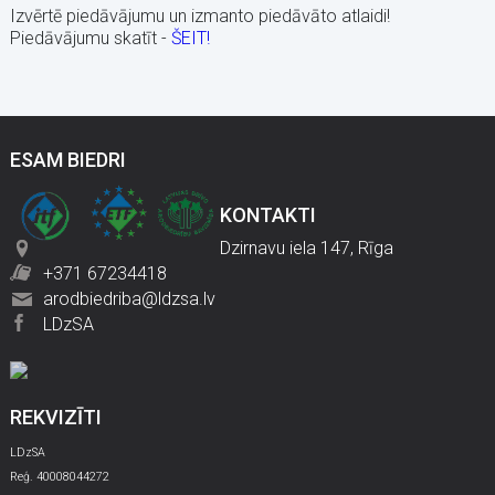
Izvērtē piedāvājumu un izmanto piedāvāto atlaidi!
Piedāvājumu skatīt -
ŠEIT!
ESAM BIEDRI
KONTAKTI
Dzirnavu iela 147, Rīga
+371 67234418
arodbiedriba@ldzsa.lv
LDzSA
REKVIZĪTI
LDzSA
Reģ. 40008044272