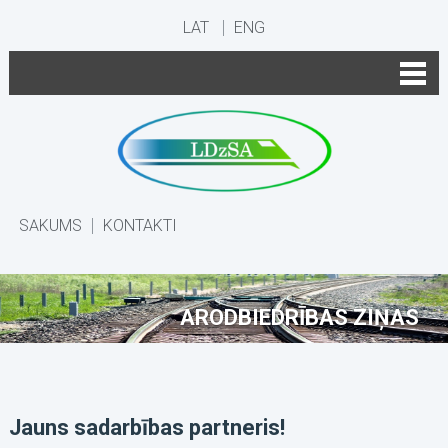
LAT
ENG
SĀKUMS
KONTAKTI
ARODBIEDRĪBAS ZIŅAS
Jauns sadarbības partneris!