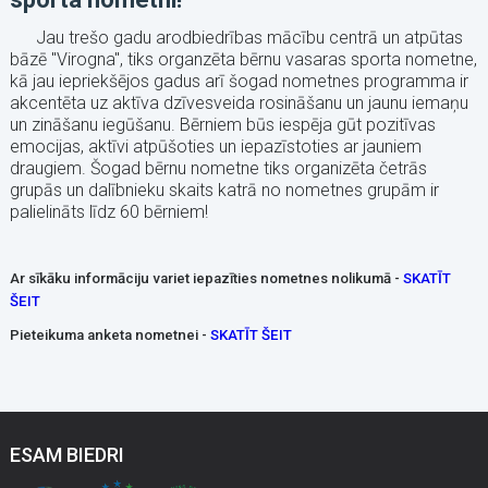
Jau trešo gadu arodbiedrības mācību centrā un atpūtas
bāzē "Virogna", tiks organzēta bērnu vasaras sporta nometne,
kā jau iepriekšējos gadus arī šogad nometnes programma ir
akcentēta uz aktīva dzīvesveida rosināšanu un jaunu iemaņu
un zināšanu iegūšanu. Bērniem būs iespēja gūt pozitīvas
emocijas, aktīvi atpūšoties un iepazīstoties ar jauniem
draugiem. Šogad bērnu nometne tiks organizēta četrās
grupās un dalībnieku skaits katrā no nometnes grupām ir
palielināts līdz 60 bērniem!
Ar sīkāku informāciju variet iepazīties nometnes nolikumā -
SKATĪT
ŠEIT
Pieteikuma anketa nometnei -
SKATĪT ŠEIT
ESAM BIEDRI