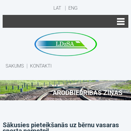
LAT
ENG
SĀKUMS
KONTAKTI
ARODBIEDRĪBAS ZIŅAS
Sākusies pieteikšanās uz bērnu vasaras
sporta nometni!