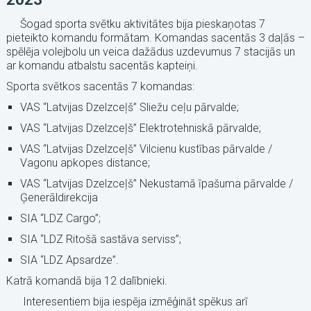
Šogad sporta svētku aktivitātes bija pieskaņotas 7
pieteikto komandu formātam. Komandas sacentās 3 daļās –
spēlēja volejbolu un veica dažādus uzdevumus 7 stacijās un
ar komandu atbalstu sacentās kapteiņi.
Sporta svētkos sacentās 7 komandas:
VAS “Latvijas Dzelzceļš” Sliežu ceļu pārvalde;
VAS “Latvijas Dzelzceļš” Elektrotehniskā pārvalde;
VAS “Latvijas Dzelzceļš” Vilcienu kustības pārvalde /
Vagonu apkopes distance;
VAS “Latvijas Dzelzceļš” Nekustamā īpašuma pārvalde /
Ģenerāldirekcija
SIA “LDZ Cargo”;
SIA “LDZ Ritošā sastāva serviss”;
SIA “LDZ Apsardze”.
Katrā komandā bija 12 dalībnieki.
Interesentiem bija iespēja izmēģināt spēkus arī