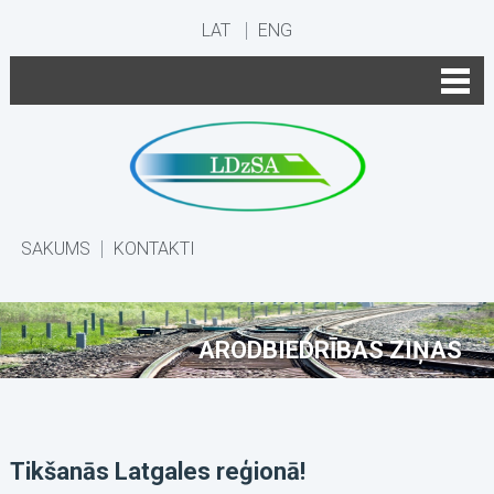
LAT
ENG
SĀKUMS
KONTAKTI
ARODBIEDRĪBAS ZIŅAS
Tikšanās Latgales reģionā!