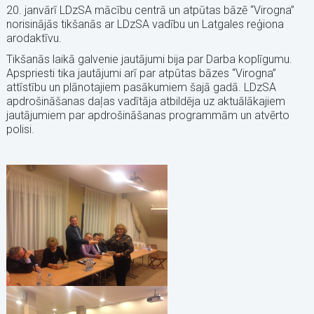
20. janvārī LDzSA mācību centrā un atpūtas bāzē “Virogna”
norisinājās tikšanās ar LDzSA vadību un Latgales reģiona
arodaktīvu.
Tikšanās laikā galvenie jautājumi bija par Darba koplīgumu.
Apspriesti tika jautājumi arī par atpūtas bāzes “Virogna”
attīstību un plānotajiem pasākumiem šajā gadā. LDzSA
apdrošināšanas daļas vadītāja atbildēja uz aktuālākajiem
jautājumiem par apdrošināšanas programmām un atvērto
polisi.