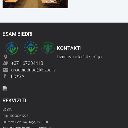
ESAM BIEDRI
KONTAKTI
Dzirnavu iela 147, Rīga
+371 67234418
arodbiedriba@ldzsa.lv
LDzSA
REKVIZĪTI
LDzSA
Reģ. 40008044272
Dzirnavu iela 147, Rīga, LV-1050