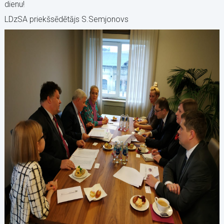
dienu!
LDzSA priekšsēdētājs S.Semjonovs