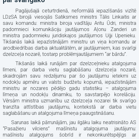
Pagājušajā ceturtrdienā, neformālā iepazīšanās vizītē
LDzSA birojā viesojās Satiksmes ministrs Tālis Linkaitis ar
savu komandu: ministra biroja vadītāju Aritu Ūdri, ministra
padomnieci komunikāciju jautājumos Aļonu Zanderi un
ministra padomnieku juridiskajos jautājumos Uģi Upenieku.
Tikšanās laikā iepazīstinājām ministru un viņa komandu ar
arodbiedrības darba aktualitātēm, ar jautājumiem, kas svarīgi
dzelzceļa nozarē, tostarp problēmjautājumiem “ar bārdu”.
Tikšanās laikā runājām par dzelzceļnieku atalgojuma
līmeni, par darba vietu saglabāšanu dzelzceļa nozarē,
skaidrojām savu redzējumu par šo jautājumu ietekmi uz
nodokļu apmēru un valsts budžetu kopumā, iepazīstinājām
ministru ar nozares pēdējo gadu statistiku – atalgojuma
līmeņa un nodokļu dinamiku, to savstarpējo korelāciju.
Vērsām ministra uzmanību uz dzelzceļa nozarei tik svarīgo
tranzīta attīstības jautājumu, kontekstā ar darba vietu
saglabāšanu un atalgojuma līmeņa paaugstināšanu.
Sarunas laikā pārrunājām, jau ilgāku laiku neatrisināto AS
“Pasažieru vilciens” mašīnistu atalgojuma jautājumu:
mašīnistu atalgojums šobrīd ir nekonkurētspējīgs ar