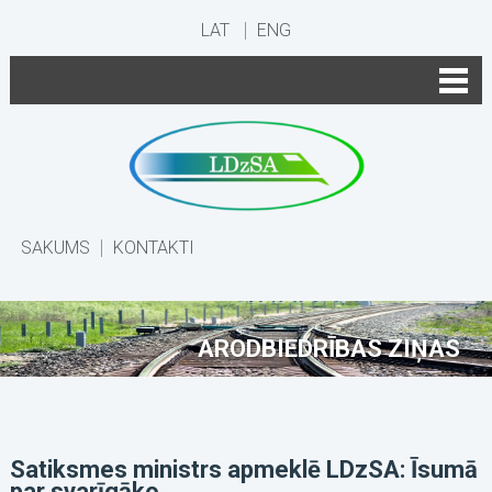
LAT
ENG
SĀKUMS
KONTAKTI
ARODBIEDRĪBAS ZIŅAS
Satiksmes ministrs apmeklē LDzSA: Īsumā
par svarīgāko