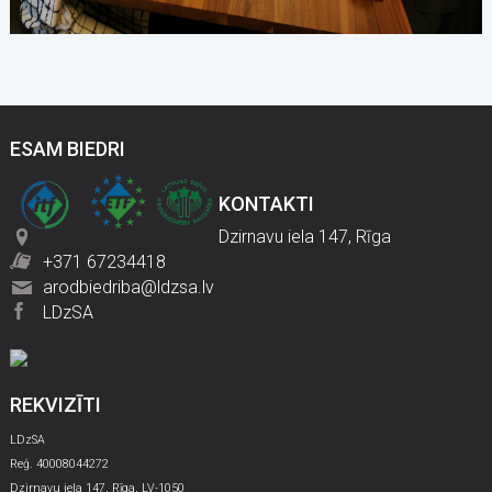
ESAM BIEDRI
KONTAKTI
Dzirnavu iela 147, Rīga
+371 67234418
arodbiedriba@ldzsa.lv
LDzSA
REKVIZĪTI
LDzSA
Reģ. 40008044272
Dzirnavu iela 147, Rīga, LV-1050