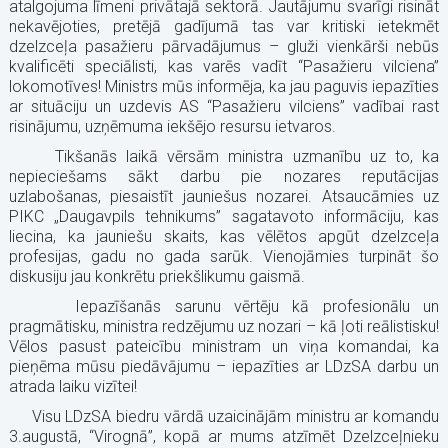
atalgojuma līmeni privātajā sektorā. Jautājumu svarīgi risināt
nekavējoties, pretējā gadījumā tas var kritiski ietekmēt
dzelzceļa pasažieru pārvadājumus – gluži vienkārši nebūs
kvalificēti speciālisti, kas varēs vadīt “Pasažieru vilciena”
lokomotīves! Ministrs mūs informēja, ka jau paguvis iepazīties
ar situāciju un uzdevis AS “Pasažieru vilciens” vadībai rast
risinājumu, uzņēmuma iekšējo resursu ietvaros.
Tikšanās laikā vērsām ministra uzmanību uz to, ka
nepieciešams sākt darbu pie nozares reputācijas
uzlabošanas, piesaistīt jauniešus nozarei. Atsaucāmies uz
PIKC „Daugavpils tehnikums” sagatavoto informāciju, kas
liecina, ka jauniešu skaits, kas vēlētos apgūt dzelzceļa
profesijas, gadu no gada sarūk. Vienojāmies turpināt šo
diskusiju jau konkrētu priekšlikumu gaismā.
Iepazīšanās sarunu vērtēju kā profesionālu un
pragmātisku, ministra redzējumu uz nozari – kā ļoti reālistisku!
Vēlos pasust pateicību ministram un viņa komandai, ka
pieņēma mūsu piedāvājumu – iepazīties ar LDzSA darbu un
atrada laiku vizītei!
Visu LDzSA biedru vārdā uzaicinājām ministru ar komandu
3.augustā, “Virognā”, kopā ar mums atzīmēt Dzelzceļnieku