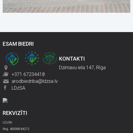
ESAM BIEDRI
KONTAKTI
Dzirnavu iela 147, Rīga
+371 67234418
arodbiedriba@ldzsa.lv
LDzSA
REKVIZĪTI
LDzSA
Reģ. 40008044272