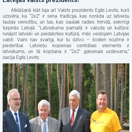
Atklāšanā klāt bija arī Valsts prezidents Egils Levits, kurš
uzsvēra, ka “2x2” ir sena tradīcija, kas norāda uz latviešu
tautas vienotību, un tas, kas saulaik radies trimdā, sekmīgi
turpinās Latvijā. "Latviskuma pamatā ir valoda un kultūra:
runājot latviski un piedaloties kultūrā, mēs veidojam Latvijas
valsti. Vairs nav svarīgi, kur tu dzīvo – šodien nozīme ir
piederībai. Latviešu kopienas centrālais elements ir
latviskums, un tā kopšana ir “2x2” galvenais uzdevums,”
sacīja Egils Levits.