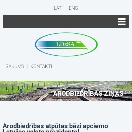
LAT
ENG
SĀKUMS
KONTAKTI
ARODBIEDRĪBAS ZIŅAS
Arodbiedrības atpūtas bāzi apciemo
Latvijas valsts prezidents!