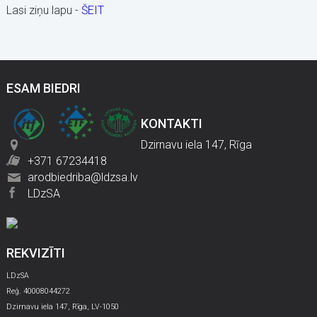
Lasi ziņu lapu -
ŠEIT
ESAM BIEDRI
KONTAKTI
Dzirnavu iela 147, Rīga
+371 67234418
arodbiedriba@ldzsa.lv
LDzSA
REKVIZĪTI
LDzSA
Reģ. 40008044272
Dzirnavu iela 147, Rīga, LV-1050