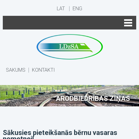
LAT
ENG
SĀKUMS
KONTAKTI
ARODBIEDRĪBAS ZIŅAS
Sākusies pieteikšanās bērnu vasaras
nometnei!