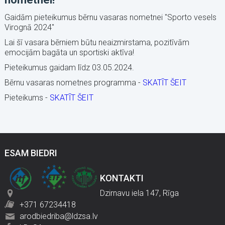
Gaidām pieteikumus bērnu vasaras nometnei "Sporto vesels
Virognā 2024"
Lai šī vasara bērniem būtu neaizmirstama, pozitīvām
emocijām bagāta un sportiski aktīva!
Pieteikumus gaidam līdz 03.05.2024.
Bērnu vasaras nometnes programma -
SKATĪT ŠEIT
Pieteikums -
SKATĪT ŠEIT
ESAM BIEDRI
KONTAKTI
Dzirnavu iela 147, Rīga
+371 67234418
arodbiedriba@ldzsa.lv