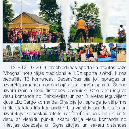
12. - 13. 07.2019. arodbiedrības sporta un atpūtas bāzē
"Virogna" norisinājās tradicionālie "LDz sporta svētki", kuros
piedalījās 13 komandas. Sacensības bija ļoti spraigas un
uzvarētājkomanda noskaidrojās tikai finiša sprintā. Šogad
uzvaru izcīnīja Ceļu distances darbinieki. Otro vietu ieguva
viesu komanda no Baltkrievijas un par 3. vietas ieguvējiem
kļuva LDz Cargo komanda. Cīņa bija ļoti spraiga, jo vēl pirms
fināla stafetes trīs komandām bija vienāds punktu skaits un
uzvarētājs tika noskaidrots teju ar fotofiniša palīdzību. 4. un 5.
vietu, ar vienādu punktu skaitu dalīja viesu komanda no
Krievijas dzelzceļa un Signalizācijas un sakaru distances