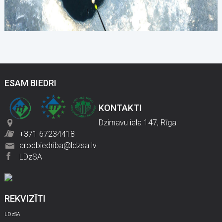
ESAM BIEDRI
KONTAKTI
Dzirnavu iela 147, Rīga
+371 67234418
arodbiedriba@ldzsa.lv
LDzSA
REKVIZĪTI
LDzSA