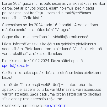
Lai arī 2024.gadā mums būtu iespējas vairāk satikties, ne tikai
darbā, bet arī brīvos brīžos, esam nolēmuši pēc 4 gadu
pauzes atjaunot tradīciju – zemledus makšķerēšanas
sacensības “Zelta ķīsis”.
Sacensības notiks 2024.gada 16.februārī - Arodbiedrības
mācību centrā un atpūtas bāzē “Virogna”.
Šogad rīkosim sacensības individuālajā konkurencē.
Lūdzu informējiet savus kolēģus un gaidīsim pieteikumus
sacensībām. Pieteikuma forma pielikumā. Vienā pieteikumā
varat rakstīt arī vairākus dalībniekus.
Pieteikumus līdz 10.02.2024. lūdzu sūtiet epastā:
sports@ldzsa.lv
Cerēsim, ka laika apstākļi būs atbilstoši un ledus pietiekami
biezs!
Tomēr drošība pirmajā vietā! Tādēļ – neatbilstošu laika
apstākļu dēļ sacensību laiks var tikt mainīts, vai sacensības
var tikt atceltas. Šādā gadījumā organizatori par to brīdinās
trīs dienas pirms sacensību sākuma.
SACENSĪBU NOLIKUMS -
SKATĪT ŠEIT