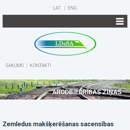
LAT
ENG
SĀKUMS
KONTAKTI
ARODBIEDRĪBAS ZIŅAS
Zemledus makšķerēšanas sacensības